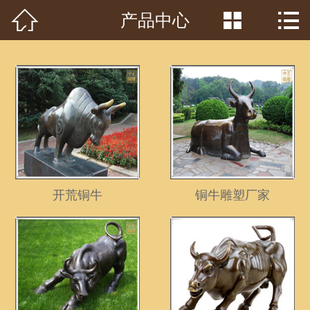



产品中心
首页

关于我们
工程案例
产品中心
客户见证
常识问答
开荒铜牛
铜牛雕塑厂家
新闻资讯
荣誉资质
泥塑鉴赏