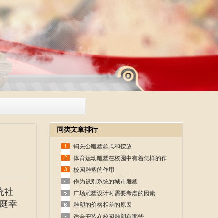
同类文章排行
铜关公雕塑款式和摆放
体育运动雕塑在校园中有着怎样的作
用
校园雕塑的作用
作为设别系统的城市雕塑
统社
广场雕塑设计时需要考虑的因素
庭幸
雕塑的价格相差的原因
适合安装在校园雕塑有哪些