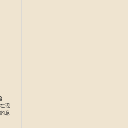
追
在现
的意