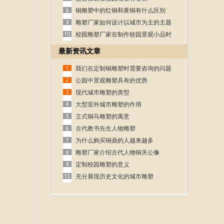
铜雕塑中的红铜和黄铜有什么区别
雕塑厂家如何设计以城市为主的主题
性雕塑
校园雕塑厂家在制作校园景观小品时
的设计要求
最新资讯文章
我们在定制铜雕塑时需要咨询的问题
公园中景观雕塑具有的优势
现代城市雕塑的类型
大型室外城市雕塑的作用
立式铜马雕塑的寓意
古代教书先生人物雕塑
为什么购买铜鼎的人越来越多
雕塑厂家介绍古代人物铜关公像
定制校园雕塑的意义
充分展现历史文化的城市雕塑