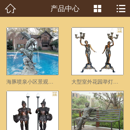



产品中心
首页

关于我们
工程案例
产品中心
客户见证
常识问答
海豚喷泉小区景观雕塑
大型室外花园举灯人物铜雕塑
新闻资讯
荣誉资质
泥塑鉴赏