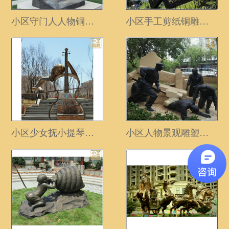
小区守门人人物铜雕塑
小区手工剪纸铜雕塑铸造
小区少女抚小提琴人物雕塑
小区人物景观雕塑定制