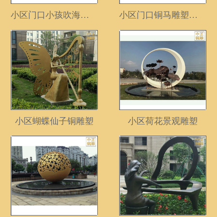
小区门口小孩吹海螺铜雕塑
小区门口铜马雕塑铸造
小区蝴蝶仙子铜雕塑
小区荷花景观雕塑