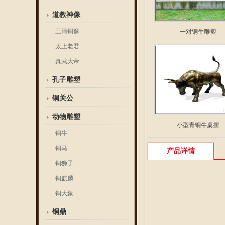
道教神像
三清铜像
一对铜牛雕塑
太上老君
真武大帝
孔子雕塑
铜关公
动物雕塑
小型青铜牛桌摆
铜牛
铜马
产品详情
铜狮子
铜麒麟
铜大象
铜鼎