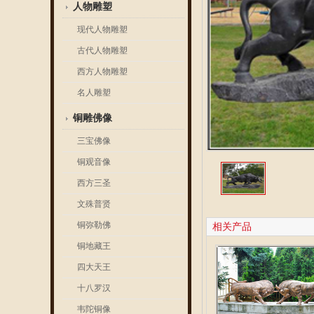
人物雕塑
现代人物雕塑
古代人物雕塑
西方人物雕塑
名人雕塑
铜雕佛像
三宝佛像
铜观音像
西方三圣
文殊普贤
铜弥勒佛
相关产品
铜地藏王
四大天王
十八罗汉
韦陀铜像