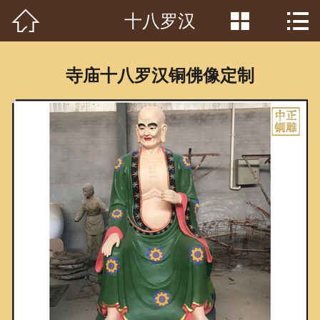



十八罗汉
首页

关于我们
寺庙十八罗汉铜佛像定制
工程案例
产品中心
客户见证
常识问答
新闻资讯
荣誉资质
泥塑鉴赏